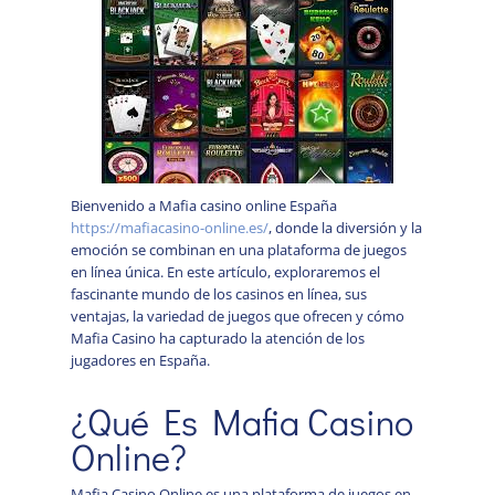
Bienvenido a Mafia casino online España
https://mafiacasino-online.es/
, donde la diversión y la
emoción se combinan en una plataforma de juegos
en línea única. En este artículo, exploraremos el
fascinante mundo de los casinos en línea, sus
ventajas, la variedad de juegos que ofrecen y cómo
Mafia Casino ha capturado la atención de los
jugadores en España.
¿Qué Es Mafia Casino
Online?
Mafia Casino Online es una plataforma de juegos en