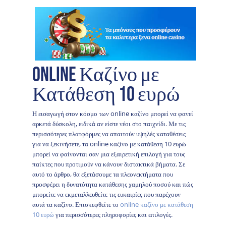
Online Καζίνο με
Κατάθεση 10 ευρώ
Η εισαγωγή στον κόσμο των online καζίνο μπορεί να φανεί
αρκετά δύσκολη, ειδικά αν είστε νέοι στο παιχνίδι. Με τις
περισσότερες πλατφόρμες να απαιτούν υψηλές καταθέσεις
για να ξεκινήσετε, τα online καζίνο με κατάθεση 10 ευρώ
μπορεί να φαίνονται σαν μια εξαιρετική επιλογή για τους
παίκτες που προτιμούν να κάνουν διστακτικά βήματα. Σε
αυτό το άρθρο, θα εξετάσουμε τα πλεονεκτήματα που
προσφέρει η δυνατότητα κατάθεσης χαμηλού ποσού και πώς
μπορείτε να εκμεταλλευθείτε τις ευκαιρίες που παρέχουν
αυτά τα καζίνο. Επισκεφθείτε το
online καζίνο με κατάθεση
10 ευρώ
για περισσότερες πληροφορίες και επιλογές.