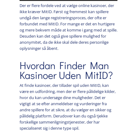
Der er flere fordele ved at vælge online kasinoer, der
ikke kræver MitID. Først og fremmest kan spillere
undgå den lange registreringsproces, der ofte er
forbundet med MitID. For mange er det en hurtigere
og mere bekvem måde at komme i gang med at spille.
Desuden kan det også give spillere mulighed for
anonymitet, da de ikke skal dele deres personlige
oplysninger så åbent.
Hvordan Finder Man
Kasinoer Uden MitID?
At finde kasinoer, der tillader spil uden MitID, kan
være en udfordring, men der er flere pålidelige kilder,
hvor du kan undersøge dine muligheder. Det er
vigtigt at se efter anmeldelser og vurderinger fra
andre spillere for at sikre, at du vælger en sikker og
pålidelig platform. Derudover kan du også tjekke
forskellige sammenligningstjenester, der har
specialiseret sig i denne type spil.