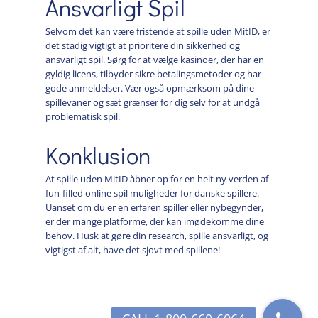
Ansvarligt Spil
Selvom det kan være fristende at spille uden MitID, er
det stadig vigtigt at prioritere din sikkerhed og
ansvarligt spil. Sørg for at vælge kasinoer, der har en
gyldig licens, tilbyder sikre betalingsmetoder og har
gode anmeldelser. Vær også opmærksom på dine
spillevaner og sæt grænser for dig selv for at undgå
problematisk spil.
Konklusion
At spille uden MitID åbner op for en helt ny verden af
fun-filled online spil muligheder for danske spillere.
Uanset om du er en erfaren spiller eller nybegynder,
er der mange platforme, der kan imødekomme dine
behov. Husk at gøre din research, spille ansvarligt, og
vigtigst af alt, have det sjovt med spillene!