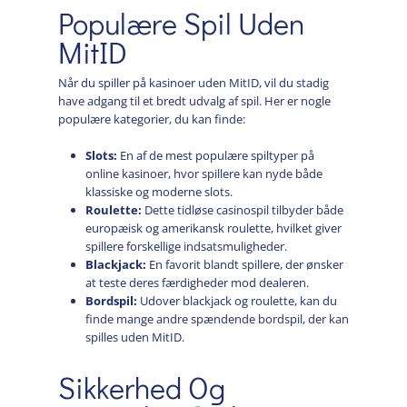
Populære Spil Uden
MitID
Når du spiller på kasinoer uden MitID, vil du stadig
have adgang til et bredt udvalg af spil. Her er nogle
populære kategorier, du kan finde:
Slots:
En af de mest populære spiltyper på
online kasinoer, hvor spillere kan nyde både
klassiske og moderne slots.
Roulette:
Dette tidløse casinospil tilbyder både
europæisk og amerikansk roulette, hvilket giver
spillere forskellige indsatsmuligheder.
Blackjack:
En favorit blandt spillere, der ønsker
at teste deres færdigheder mod dealeren.
Bordspil:
Udover blackjack og roulette, kan du
finde mange andre spændende bordspil, der kan
spilles uden MitID.
Sikkerhed Og