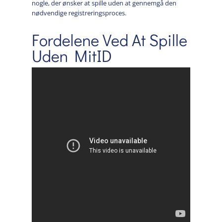
nogle, der ønsker at spille uden at gennemgå den
nødvendige registreringsproces.
Fordelene Ved At Spille
Uden MitID