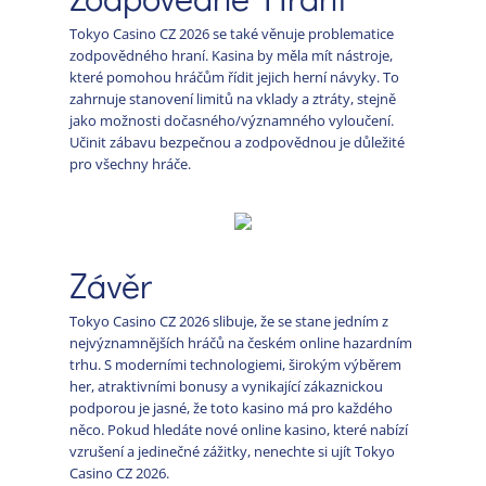
Tokyo Casino CZ 2026 se také věnuje problematice
zodpovědného hraní. Kasina by měla mít nástroje,
které pomohou hráčům řídit jejich herní návyky. To
zahrnuje stanovení limitů na vklady a ztráty, stejně
jako možnosti dočasného/významného vyloučení.
Učinit zábavu bezpečnou a zodpovědnou je důležité
pro všechny hráče.
Závěr
Tokyo Casino CZ 2026 slibuje, že se stane jedním z
nejvýznamnějších hráčů na českém online hazardním
trhu. S moderními technologiemi, širokým výběrem
her, atraktivními bonusy a vynikající zákaznickou
podporou je jasné, že toto kasino má pro každého
něco. Pokud hledáte nové online kasino, které nabízí
vzrušení a jedinečné zážitky, nenechte si ujít Tokyo
Casino CZ 2026.