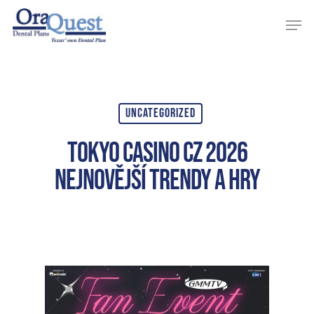
UNCATEGORIZED
Tokyo Casino CZ 2026
Nejnovější Trendy a Hry