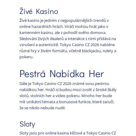
Živé Kasino
Živé kasino je jedním z nejpopulárnějších trendů v
online hazardních hrách. Hráči mohou hrát jako v
kamenném kasinu, ale z pohodlí svého domova.
Sledování živých dealerů a interakce s nimi přidává na
vzrušení a autenticitě. Tokyo Casino CZ 2026 nabídne
různé hry v živém formátu, včetně blackjacku, rulety a
pokeru.
Pestrá Nabídka Her
Dále je Tokyo Casino CZ 2026 známé svou pestrou
nabídkou her. Hráči si budou moci zvolit z široké škály
slotů, stolních her a video pokeru. Mnoho her bude
mít unikátní témata a bonusové funkce, které zaručí,
že se nikdo nebude nudit.
Sloty
Sloty jsou pro online kasina klíčové a Tokyo Casino CZ